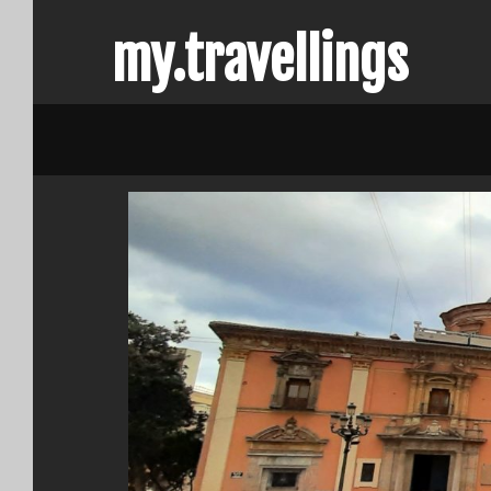
Skip
my.travellings
to
content