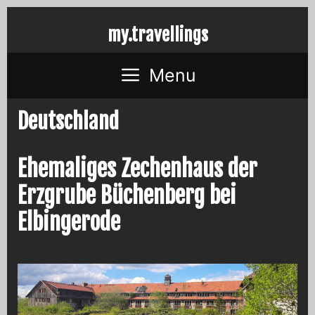
Skip
my.travellings
to
content
Menu
Deutschland
Ehemaliges Zechenhaus der
Erzgrube Büchenberg bei
Elbingerode