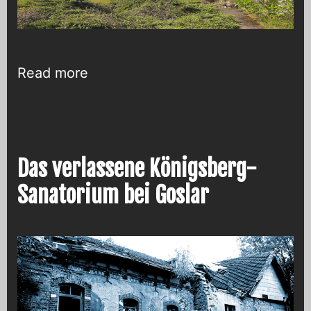
Ehemaliges
Read more
Zechenhaus
der
Erzgrube
Büchenberg
Das verlassene Königsberg-
bei
Sanatorium bei Goslar
Elbingerode