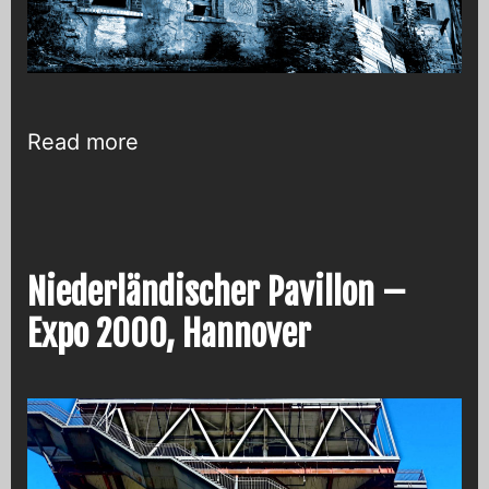
Das
Read more
verlassene
Königsberg-
Sanatorium
bei
Niederländischer Pavillon –
Goslar
Expo 2000, Hannover